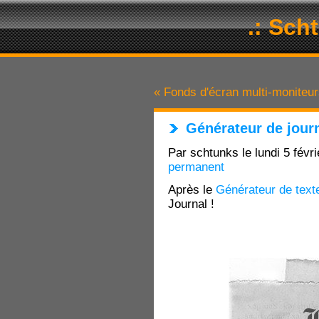
.: Sch
« Fonds d'écran multi-moniteu
Générateur de jour
Par schtunks le lundi 5 févr
permanent
Après le
Générateur de text
Journal !