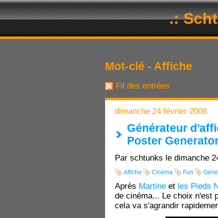
.: Sch
Mot-clé - Affiche
Fil des entrées
dimanche 24 février 2008
Générateur d'aff
Poster Generato
Par schtunks le dimanche 24
Affiche
Cinéma
Fun
Géné
Après
Martine
et
les Pieds 
de cinéma... Le choix n'est
cela va s'agrandir rapidemen