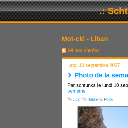
.: Sch
Mot-clé - Liban
Fil des entrées
lundi 10 septembre 2007
Photo de la sema
Par schtunks le lundi 10 se
semaine
Liban
Nature
Photo